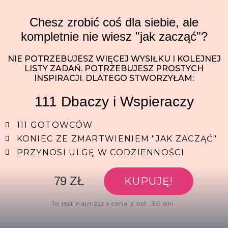
Chesz zrobić coś dla siebie, ale
kompletnie nie wiesz "jak zacząć"?
NIE POTRZEBUJESZ WIĘCEJ WYSIŁKU I KOLEJNEJ
LISTY ZADAŃ. POTRZEBUJESZ PROSTYCH
INSPIRACJI. DLATEGO STWORZYŁAM:
111 Dbaczy i Wspieraczy
111 GOTOWCÓW
KONIEC ZE ZMARTWIENIEM "JAK ZACZĄĆ"
PRZYNOSI ULGĘ W CODZIENNOŚCI
79 ZŁ
KUPUJĘ!
To jest najniższa cena z ost. 30 dni.