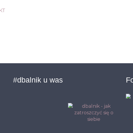
KT
#dbalnik u was
Fo