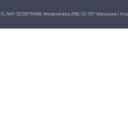
LIS, NIP: 5213879088, Niedźwiedzia 29B, 02-737 Warszawa | Hos