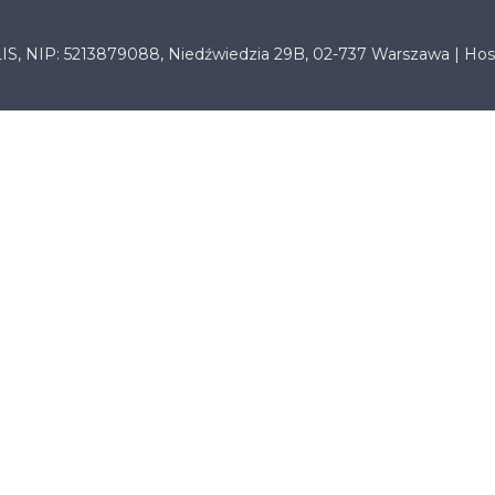
LIS, NIP: 5213879088, Niedźwiedzia 29B, 02-737 Warszawa | Hos