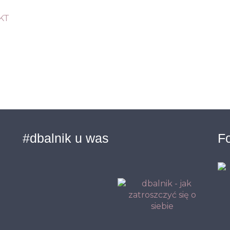
KT
#dbalnik u was
Fo